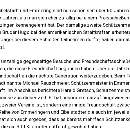
ibelstadt und Emmering sind nun schon seit über 60 Jahre
er Jahren, als man sich eher zufällig bei einem Preisschieße
tzingen kennengelernt hat. Der damalige zweite Schützenme
Bruder Hugo bei den amerikanischen Streitkräften arbeitet
ls Jäger bei diesem Schießen teilnehmen durfte, haben damal
gt.
 unzählige gegenseitige Besuche und Freundschaftsschieße
n, die diese Freundschaft begonnen haben. Über die Jahrze
eundschaft an die nächste Generation weiterzugeben. Beim F
adt nannte Michael Rauschmeier, Schützenmeister in Emmer
ft. Im Anschluss berichtete Harald Gretsch, Schützenmeister
bnisse aus dieser Zeit. Er hat besonders darauf hingewiesen
 zweier Vereine ist, sondern eine innige Freundschaft zwi
e Reihe von Emmeringern und Eibelstadter die auch im jeweil
 hat sich auch ergeben, dass es bereits mehrfach Schützenkö
 die ca. 300 Kilometer entfernt gewohnt haben.